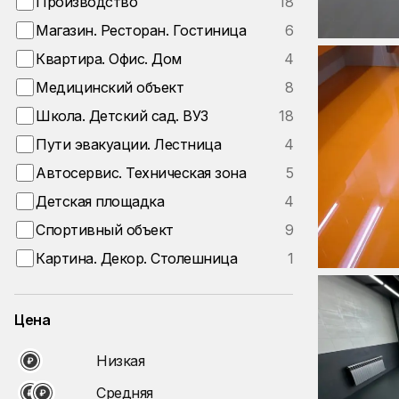
Производство
18
Магазин. Ресторан. Гостиница
6
Квартира. Офис. Дом
4
Медицинский объект
8
Школа. Детский сад. ВУЗ
18
Пути эвакуации. Лестница
4
Автосервис. Техническая зона
5
Детская площадка
4
Спортивный объект
9
Картина. Декор. Столешница
1
Цена
Низкая
Средняя