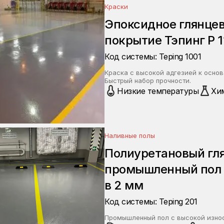
Краски
Эпоксидное глянцев
покрытие Тэпинг Р 1
Код системы: Teping 1001
Краска с высокой адгезией к осно
Быстрый набор прочности.
Низкие температуры
Хи
Наливные полы
Полиуретановый гл
промышленный пол 
в 2 мм
Код системы: Teping 201
Промышленный пол с высокой изно