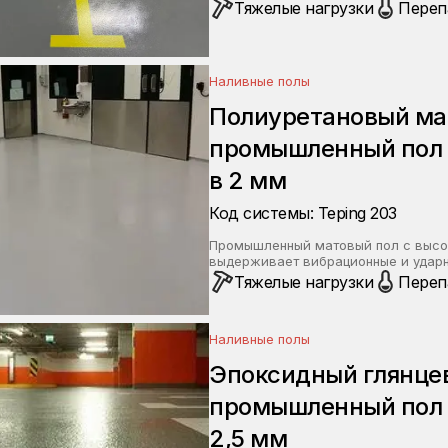
Тяжелые нагрузки
Переп
Наливные полы
Полиуретановый ма
промышленный пол 
в 2 мм
Код системы: Teping 203
Промышленный матовый пол с высок
выдерживает вибрационные и ударн
Тяжелые нагрузки
Переп
Наливные полы
Эпоксидный глянце
промышленный пол 
2,5 мм