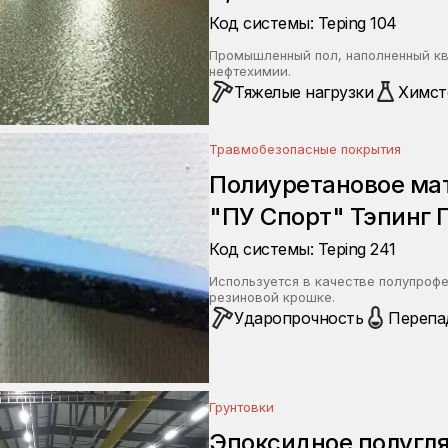
Код системы: Teping 104
Промышленный пол, наполненный кв
нефтехимии.
Тяжелые нагрузки
Химст
Травмобезопасные покрытия
Полиуретановое мат
"ПУ Спорт" Тэпинг 
Код системы: Teping 241
Используется в качестве полупроф
резиновой крошке.
Ударопрочность
Перепа
Грунтовки
Эпоксидное полугл