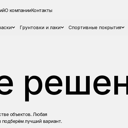
ий
О компании
Контакты
раски
Грунтовки и лаки
Спортивные покрытия
е реше
тве объектов. Любая
ы подберём лучший вариант.