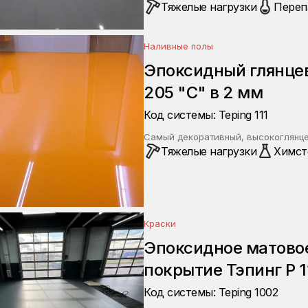
Тяжелые нагрузки
Переп
Наливные полы
Эпоксидный глянцев
205 "С" в 2 мм
Код системы: Teping 111
Самый декоративный, высокоглянце
Тяжелые нагрузки
Химст
Краски
Эпоксидное матовое
покрытие Тэпинг Р 1
Код системы: Teping 1002