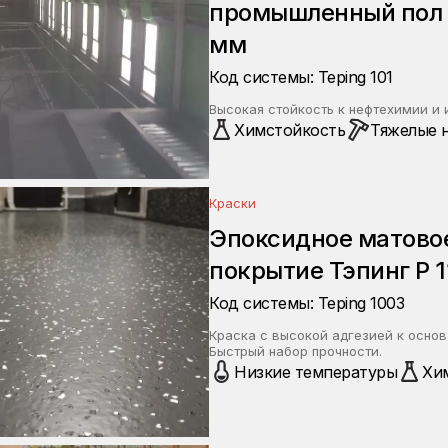
промышленный пол Т
мм
Код системы: Teping 101
Высокая стойкость к нефтехимии и
Химстойкость
Тяжелые 
Краски
Эпоксидное матовое
покрытие Тэпинг Р 1
Код системы: Teping 1003
Краска с высокой адгезией к осно
Быстрый набор прочности.
Низкие температуры
Хи